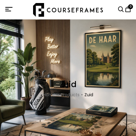
0
Zuid
Home
Products
Zuid