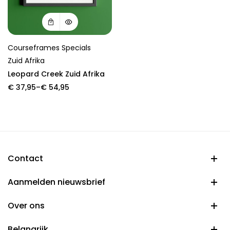
Courseframes Specials
Zuid Afrika
Leopard Creek Zuid Afrika
Price
€
37,95
–
€
54,95
range:
€ 37,95
through
€ 54,95
Contact
Aanmelden nieuwsbrief
Over ons
Belangrijk