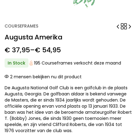
COURSEFRAMES
Augusta Amerika
€
37,95
–
€
54,95
Price
range:
In Stock
195 Courseframes verkocht deze maand
€ 37,95
2
mensen bekijken nu dit product
through
De Augusta National Golf Club is een golfclub in de plaats
€ 54,95
Augusta, Georgia. De golfbaan aldaar is bekend vanwege
de Masters, die er sinds 1934 jaarlijks wordt gehouden. De
officiële opening ervan vond plaats op 13 januari 1933. De
baan was het idee van de beroemde amateurgolfer Robert
T. (Bobby) Jones, die sinds 1930 geen toernooien meer
speelde, en zijn vriend Clifford Roberts, die van 1934 tot
1976 voorzitter van de club was.