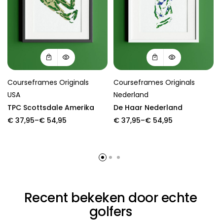
Courseframes Originals
Courseframes Originals
USA
Nederland
TPC Scottsdale Amerika
De Haar Nederland
Price
Price
€
37,95
–
€
54,95
€
37,95
–
€
54,95
range:
range:
€ 37,95
€ 37,95
through
through
€ 54,95
€ 54,95
Recent bekeken door echte
golfers