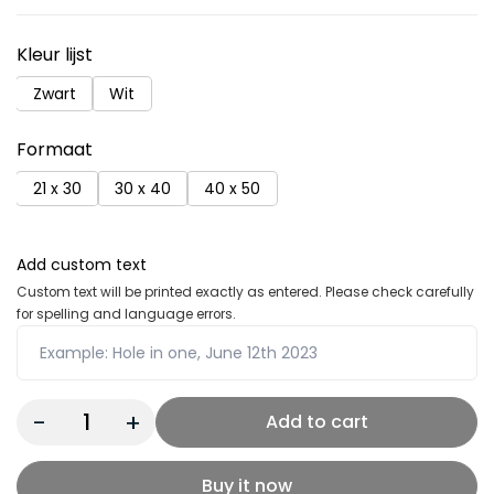
Kleur lijst
Zwart
Wit
Formaat
21 x 30
30 x 40
40 x 50
Add custom text
Custom text will be printed exactly as entered. Please check carefully
for spelling and language errors.
Quantity:
Add to cart
Buy it now