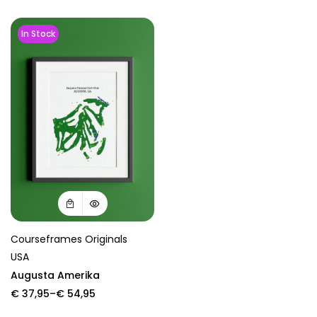
In Stock
Courseframes Originals
USA
Augusta Amerika
Price
€
37,95
–
€
54,95
range: