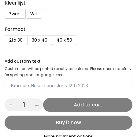
Kleur lijst
Zwart
Wit
Formaat
21 x 30
30 x 40
40 x 50
Add custom text
Custom text will be printed exactly as entered. Please check carefully
for spelling and language errors.
Quantity:
Add to cart
Buy it now
More payment options