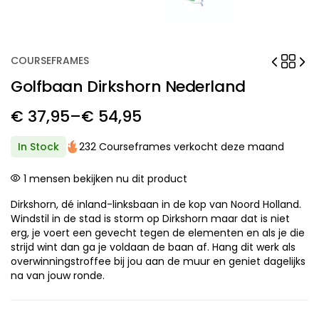
COURSEFRAMES
Golfbaan Dirkshorn Nederland
€
37,95
–
€
54,95
Price
range:
In Stock
232 Courseframes verkocht deze maand
€ 37,95
1
mensen bekijken nu dit product
through
Dirkshorn, dé inland-linksbaan in de kop van Noord Holland.
€ 54,95
Windstil in de stad is storm op Dirkshorn maar dat is niet
erg, je voert een gevecht tegen de elementen en als je die
strijd wint dan ga je voldaan de baan af. Hang dit werk als
overwinningstroffee bij jou aan de muur en geniet dagelijks
na van jouw ronde.