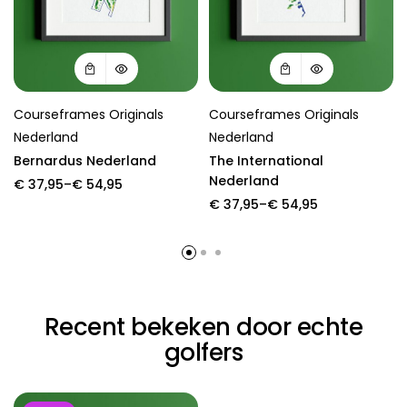
Courseframes Originals
Courseframes Originals
Nederland
Nederland
Bernardus Nederland
The International
Nederland
Price
€
37,95
–
€
54,95
range:
Price
€
37,95
–
€
54,95
€ 37,95
range:
through
€ 37,95
€ 54,95
through
€ 54,95
Recent bekeken door echte
golfers