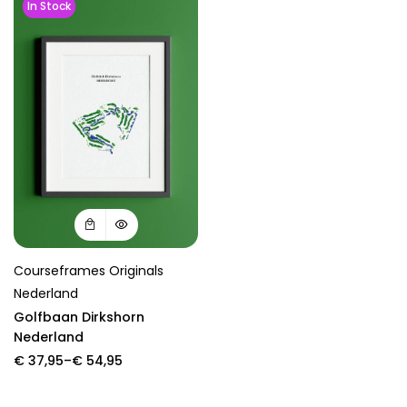
In Stock
Courseframes Originals
Nederland
Golfbaan Dirkshorn
Nederland
Price
€
37,95
–
€
54,95
range:
€ 37,95