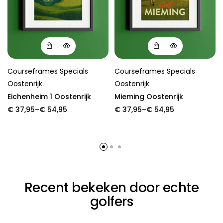
Courseframes Specials
Courseframes Specials
Oostenrijk
Oostenrijk
Eichenheim 1 Oostenrijk
Mieming Oostenrijk
Price
Price
€
37,95
–
€
54,95
€
37,95
–
€
54,95
range:
range:
€ 37,95
€ 37,95
through
through
€ 54,95
€ 54,95
Recent bekeken door echte
golfers