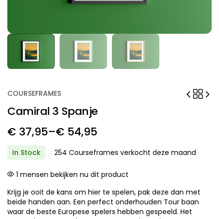
COURSEFRAMES
Camiral 3 Spanje
€
37,95
–
€
54,95
Price
range:
In Stock
254 Courseframes verkocht deze maand
€ 37,95
1
mensen bekijken nu dit product
through
Krijg je ooit de kans om hier te spelen, pak deze dan met
€ 54,95
beide handen aan. Een perfect onderhouden Tour baan
waar de beste Europese spelers hebben gespeeld. Het