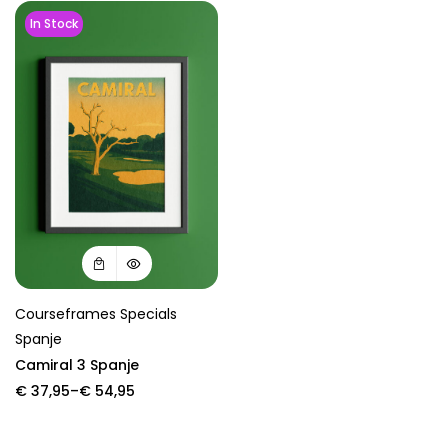
In Stock
Courseframes Specials
Spanje
Camiral 3 Spanje
Price
€
37,95
–
€
54,95
range:
€ 37,95