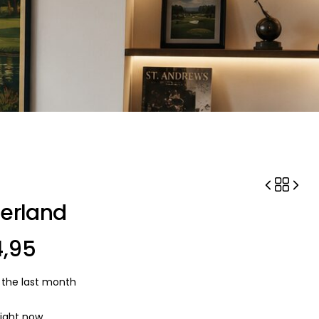
derland
,95
t the last month
right now