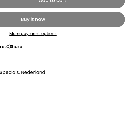
Add to cart
Buy it now
More payment options
re
Share
Specials
,
Nederland