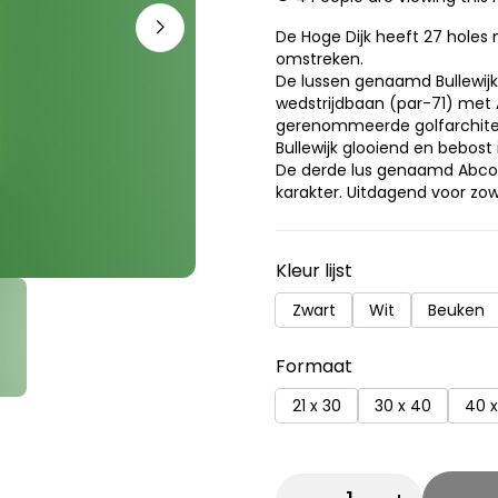
through
De Hoge Dijk heeft 27 holes
omstreken.
€ 54,95
De lussen genaamd Bullewijk
wedstrijdbaan (par-71) met 
gerenommeerde golfarchitect
Bullewijk glooiend en bebost i
De derde lus genaamd Abcou
karakter. Uitdagend voor zow
Kleur lijst
Zwart
Wit
Beuken
Formaat
21 x 30
30 x 40
40 x
Quantity: