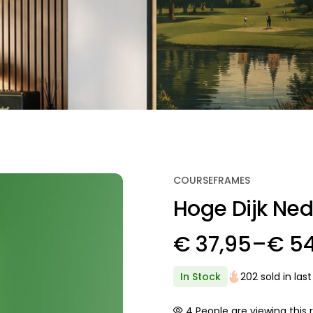
COURSEFRAMES
Hoge Dijk Ne
€
37,95
–
€
54
Price
range:
In Stock
202 sold in las
€ 37,95
2
People are viewing this 