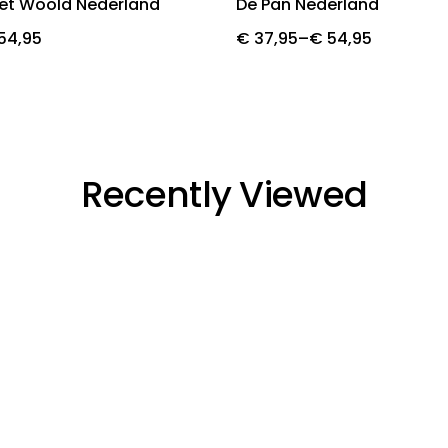
et Woold Nederland
De Pan Nederland
Price
54,95
€
37,95
–
€
54,95
range:
€ 37,95
through
€ 54,95
Recently Viewed