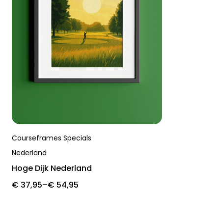
Courseframes Specials
Nederland
Hoge Dijk Nederland
Price
€
37,95
–
€
54,95
range:
€ 37,95
through