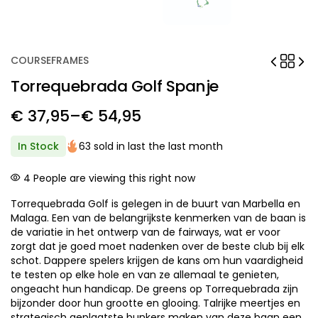
COURSEFRAMES
Torrequebrada Golf Spanje
€
37,95
–
€
54,95
Price
range:
In Stock
63 sold in last the last month
€ 37,95
4
People are viewing this right now
through
Torrequebrada Golf is gelegen in de buurt van Marbella en
€ 54,95
Malaga. Een van de belangrijkste kenmerken van de baan is
de variatie in het ontwerp van de fairways, wat er voor
zorgt dat je goed moet nadenken over de beste club bij elk
schot. Dappere spelers krijgen de kans om hun vaardigheid
te testen op elke hole en van ze allemaal te genieten,
ongeacht hun handicap. De greens op Torrequebrada zijn
bijzonder door hun grootte en glooing. Talrijke meertjes en
strategisch geplaatste bunkers maken van deze baan een