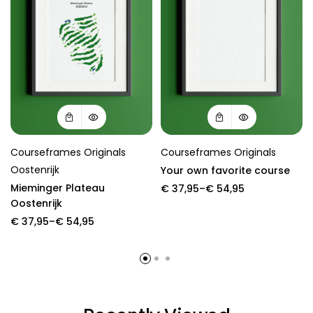
Courseframes Originals
Courseframes Originals
Oostenrijk
Your own favorite course
Mieminger Plateau
Price
€
37,95
–
€
54,95
range:
Oostenrijk
€ 37,95
Price
€
37,95
–
€
54,95
through
range:
€ 54,95
€ 37,95
through
€ 54,95