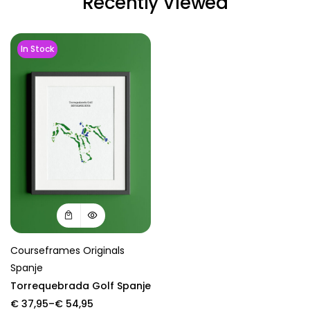
Recently Viewed
In Stock
Courseframes Originals
Spanje
Torrequebrada Golf Spanje
Price
€
37,95
–
€
54,95