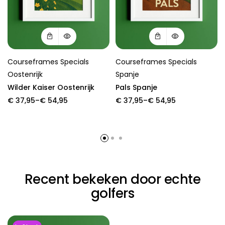
Courseframes Specials
Courseframes Specials
Oostenrijk
Spanje
Wilder Kaiser Oostenrijk
Pals Spanje
Price
Price
€
37,95
–
€
54,95
€
37,95
–
€
54,95
range:
range:
€ 37,95
€ 37,95
through
through
€ 54,95
€ 54,95
Recent bekeken door echte
golfers