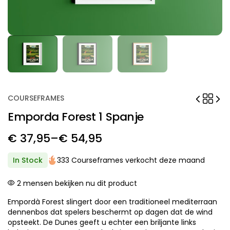
COURSEFRAMES
Emporda Forest 1 Spanje
€
37,95
–
€
54,95
Price
range:
In Stock
333 Courseframes verkocht deze maand
€ 37,95
2
mensen bekijken nu dit product
through
Empordà Forest slingert door een traditioneel mediterraan
€ 54,95
dennenbos dat spelers beschermt op dagen dat de wind
opsteekt. De Dunes geeft u echter een briljante links