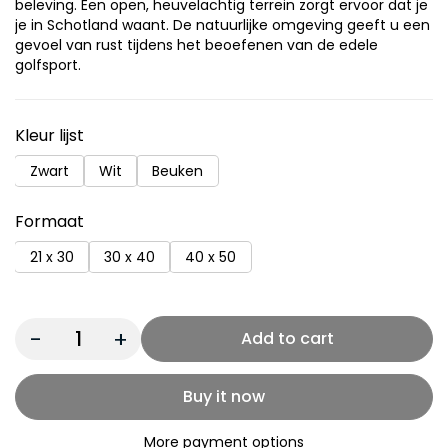
beleving. Een open, heuvelachtig terrein zorgt ervoor dat je
je in Schotland waant. De natuurlijke omgeving geeft u een
gevoel van rust tijdens het beoefenen van de edele
golfsport.
Kleur lijst
Zwart
Wit
Beuken
Formaat
21 x 30
30 x 40
40 x 50
Quantity:
Add to cart
Buy it now
More payment options