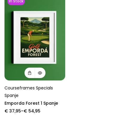
In Stock
Courseframes Specials
Spanje
Emporda Forest 1 Spanje
Price
€
37,95
–
€
54,95
range:
€ 37,95
through